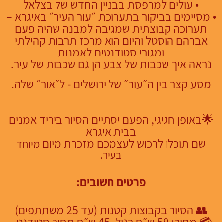
•⁠ ⁠עולים למרפסת בבניין החדש של בצלאל
•⁠ ⁠מסיימים בביקור בתערוכת ״עור העיר״ באיגרא –
תערוכה קבוצתית שמגיבה למבנה שהיה פעם
אברהם הוסטל והיום הוא מרכז תרבות קהילתי
ומגורי סטודנטים לאמנות
נראה איך שכבות של צבע הן גם שכבות של עיר.
מסע קצר בין ה״עור״ של ירושלים - ל״אור״ שלה.
🌟
באופן חגיגי, הפעם יסתיים הסיור ביריד אמנים
בבית איגרא
שם תוכלו לרכוש לעצמכם מזכרת מיום
מיוחד
בעיר.
פרטים חשובים:
👥 הסיור בקבוצות קטנות (עד 25 משתתפים)
💳 מחיר: 59 ש״ח רגיל, 45 ש״ח מחיר סטודנט -