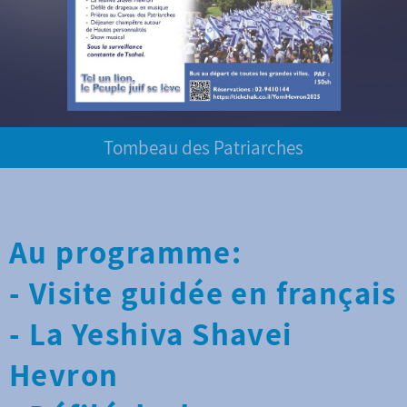
Tombeau des Patriarches
Au programme:
- Visite guidée en français
- La Yeshiva Shavei
Hevron