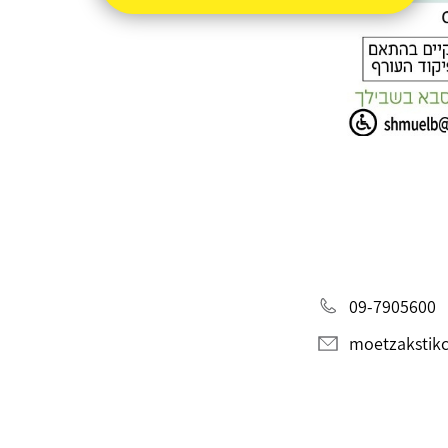
09-7905600
moetzakstik