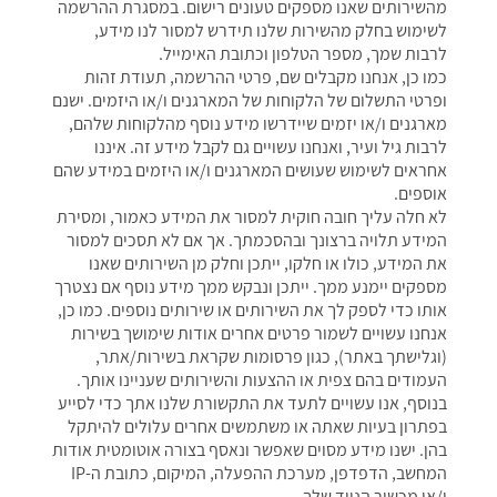
מהשירותים שאנו מספקים טעונים רישום. במסגרת ההרשמה
לשימוש בחלק מהשירות שלנו תידרש למסור לנו מידע,
לרבות שמך, מספר הטלפון וכתובת האימייל.
כמו כן, אנחנו מקבלים שם, פרטי ההרשמה, תעודת זהות
ופרטי התשלום של הלקוחות של המארגנים ו/או היזמים. ישנם
מארגנים ו/או יזמים שיידרשו מידע נוסף מהלקוחות שלהם,
לרבות גיל ועיר, ואנחנו עשויים גם לקבל מידע זה. איננו
אחראים לשימוש שעושים המארגנים ו/או היזמים במידע שהם
אוספים.
לא חלה עליך חובה חוקית למסור את המידע כאמור, ומסירת
המידע תלויה ברצונך ובהסכמתך. אך אם לא תסכים למסור
את המידע, כולו או חלקו, ייתכן וחלק מן השירותים שאנו
מספקים יימנע ממך. ייתכן ונבקש ממך מידע נוסף אם נצטרך
אותו כדי לספק לך את השירותים או שירותים נוספים. כמו כן,
אנחנו עשויים לשמור פרטים אחרים אודות שימושך בשירות
(וגלישתך באתר), כגון פרסומות שקראת בשירות/אתר,
העמודים בהם צפית או ההצעות והשירותים שעניינו אותך.
בנוסף, אנו עשויים לתעד את התקשורת שלנו אתך כדי לסייע
בפתרון בעיות שאתה או משתמשים אחרים עלולים להיתקל
בהן. ישנו מידע מסוים שאפשר ונאסף בצורה אוטומטית אודות
המחשב, הדפדפן, מערכת ההפעלה, המיקום, כתובת ה-IP
ו/או מכשיר הנייד שלך.