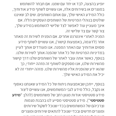
יופיע בהצעה, לבד או יחד עם שמנו. אם תבחר להשתמש
במוצרים או בשירותים אלה, אנו עשויים לשתף מידע אודותיך,
כולל המידע האישי שלך, עם אותם השותפים. שים לב שאיננו
שולטים בנוהלי הפרטיות של השותפים העסקיים הללו. אם
אינך מעוניין עוד לאפשר לצד שלישי להשתמש במידע שלך,
צור קשר עם צד שלישי זה.
הפניה לאתרי אינטרנט אחרים. אם הופנית לשירות זה מאתר
אחר (לדוגמה, באמצעות קישור), אנו עשויים לשתף מידע
מסוים אודותיך עם האתר המפנה. אנו מעודדים אותך לעיין
במדיניות הפרטיות של כל אתר שהפנה אותך לשירות שלנו.
בנוסף, כאשר אתה עובר לאתר של השותפים שלנו דרך קישור
מהשירות שלנו, אנו מספקים לשותף זה מזהה ייחודי, כך
שהוא ידע שהופנית אליו מהשירות שלנו. מזהה ייחודי זה לא
יכיל את המידע האישי שלך.
בנוסף, ייתכן שבאמצעות ניתוח של כל המידע שאנחנו נאסוף
או נקבל, כולל מידע לגבי המשתמשים, אנו עשויים ליצור
מידע סטטיסטי אודות מגוון רחב של משתמשים (להלן: "
מידע
סטטיסטי
"). מידע סטטיסטי מסייע לנו בהבנת מגמות
וצרכיהם של המשתמשים בכדי שנוכל לשקול שירותים
ומוצרים חדשים ובכדי שנוכל להתאים שירותים ומוצרים