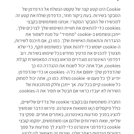
Cookie הינו קטע קצר של טקסט הנשלח אל הדפדפן של
המבקר בשירות. בעת ביקור חוזר, הדפדפן שולח את קטע זה
למכשירו של המבקר המקורי. אנחנו משתמשים בקבצי
cookies כדי להתאים את חוויית השימוש שלך לצרכים שלך.
ייתכן ונשתמש ב-cookie "מתמיד" על מנת לשמור את
ההגדרות והתאמות האישיות שלך. כמו כן, אם תיכנס לשירות,
ה-cookie ישמש כדי לזהות אותך כמשתמש תקף, כדי שלא
תצטרך להכניס את פרטיך מחדש בכל שימוש בשירות. רוב
דפדפני האינטרנט מוגדרים מראש בצורה המאפשרת קבלת
cookies, אבל אתה יכול לשנות את ההגדרה הזו כך
שהדפדפן שלך יחסום את כל ה- cookies או כדי שהדפדפן
יודיע לך כל פעם ש- cookie נשלח. כמו כן, אתה יכול למחוק
כל cookie קיים בכל עת. אך ייתכן וחלק מהתכונות של
השירות לא יעבדו כראוי אם תבטל או תסיר את ה-cookies.
החברה משתמשת גם בקובצי cookie של צדדים שלישיים,
כולל פיקסלים ו/או משואות אינטרנט. פירוש הדבר שנמשיך
להציג בפניך מודעות באינטרנט, באתרים אחרים. ספקי צד
שלישי, שאת השירותים שלהם אנו משתמשים, ימקמו קובצי
cookie בדפדפני אינטרנט כדי להציג לך מודעות על סמך
ביקורים קודמים באתר שלנו. שירות זה מאפשר לנו לבצע