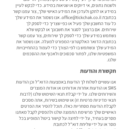
ולשנות נתונים, אי דיוקים או שגיאות במידע. כדי לבקש לעיין
במידע או לתקן ולעדכן את המידע האישי שלך, צור עמנו קשר
בכתובת office@tickchak.co.il. אנו נשמור את המידע שלך
כל עוד החשבון שלך פעיל או כפי שצריך כדי לספק לך
שירותים. אם ברצונך לסגור את חשבונך או לבקש שלא
נשתמש במידע שלך כדי לספק לך שירותים, צור עמנו קשר
בכתובת הדואר האלקטרוני המפורט למעלה. אנו נשמור את
המידע שלך ונשתמש בו לפי הצורך כדי לעמוד בהתחייבויות
המשפטיות שלנו, לפתור סכסוכים ולאכוף את ההסכמים
שלנו.
תקשורת והודעות
אנו עשויים לשלוח לך הודעות באמצעות הדוא"ל וכן הודעות
SMS או הודעות אחרות אודותינו או אודות המוצרים
והשירותים שלנו. על ידי קבלת תנאי השימוש שלנו (לרבות
תנאי מדיניות פרטיות זו) או שימוש בשירות, אתה מסכים
לקבלת הודעות מסחריות כאלו. תוכל להסיר את הפרטים
האישיים שלך מרשימת התפוצה שלנו ולהפסיק לקבל מאתנו
מסרים בעתיד, על ידי לחיצה על קישור ביטול המופיע בכל
מסר או על ידי שליחת דוא"ל לכתובת