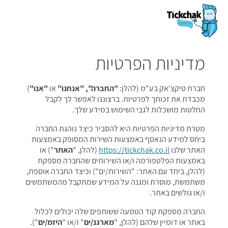
המשך
פייסבוק
גוגל
מדיניות הפרטיות
חברת טיקצ'אק בע"מ (להלן:
"החברה", "אנחנו"
או
"אנו"
)
מכבדת את זכותך לפרטיות. ברצוננו לאפשר לך לקבל
החלטות מושכלות לגבי השימוש במידע שלך.
מטרת מדיניות הפרטיות היא להסביר כיצד נוהגת החברה
ביחס למידע הנאסף באמצעות השירות המסופק באמצעות
האתר שלנו
https://tickchak.co.il
(להלן, "
האתר
") או
באמצעות הפלטפורמה ו/או השירותים שהחברה מספקת
(להלן, ביחד עם האתר: "השירות/ים") וכיצד החברה אוספת,
משתמשת, מוסרת ומגנה על המידע שמתקבל מהמשתמשים
ו/או גולשים באתר.
החברה מספקת קוד הטמעה ששותפים שלה יכולים לכלול
באתר או דומיין שלהם (להלן, "
מארגנ/ים
" ו/או "
היזמ/ים
").