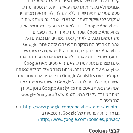
קיימים לצרכיהם של המשתמשים. מידע סטטיסטי הינו
אנונימי ולא נקשר אותו למידע אישי. ייתכן שנמסור מידע
סטטיסטי לשותפים שלנו, ללא הגבלה, לפי תנאים מסחריים
שנקבע לפי שיקול דעתנו הבלעדי. אנחנו גם משתמשים ב-
"Google Analytics" כדי לאסוף מידע על משתמשי האתר.
Google Analytics אוסף מידע אודות כמה פעמים
משתמשים נכנסים לאתר, לאלו עמודים הם נכנסים ואלו
אתרים אחרים הם מבקרים לפני הכניסה לאתר. Google
Analytics אוסף רק את כתובת ה-IP שהוקצה למשתמש
במועד שהוא נכנס לאתר, ולא את שמו או מידע מזהה אחר.
איננו מצרפים את המידע שאנחנו אוספים מאת Google
Analytics עם מידע מזהה. אנחנו משתמשים במידע שאנחנו
מקבלים מאת Google Analytics כדי לשפר את האתר ואת
השירותים שלנו. יכולתה של Google להשתמש ולשתף את
המידע שנאסף באמצעות Google Analytics בזמן ביקורך
באתר מוגבל על ידי תנאי השימוש של Google Analytics
הנמצאים ב-
http://www.google.com/analytics/terms/us.html
, כמו
גם מדיניות הפרטיות של Google, הנמצאת ב-
.
http://www.google.com/policies/privacy/
קבצי Cookies