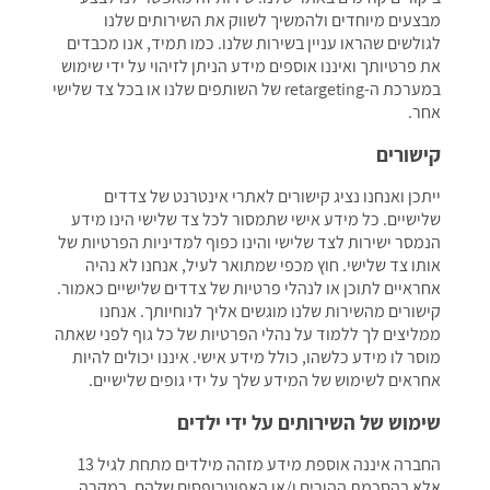
מבצעים מיוחדים ולהמשיך לשווק את השירותים שלנו
לגולשים שהראו עניין בשירות שלנו. כמו תמיד, אנו מכבדים
את פרטיותך ואיננו אוספים מידע הניתן לזיהוי על ידי שימוש
במערכת ה-retargeting של השותפים שלנו או בכל צד שלישי
אחר.
קישורים
ייתכן ואנחנו נציג קישורים לאתרי אינטרנט של צדדים
שלישיים. כל מידע אישי שתמסור לכל צד שלישי הינו מידע
הנמסר ישירות לצד שלישי והינו כפוף למדיניות הפרטיות של
אותו צד שלישי. חוץ מכפי שמתואר לעיל, אנחנו לא נהיה
אחראיים לתוכן או לנהלי פרטיות של צדדים שלישיים כאמור.
קישורים מהשירות שלנו מוגשים אליך לנוחיותך. אנחנו
ממליצים לך ללמוד על נהלי הפרטיות של כל גוף לפני שאתה
מוסר לו מידע כלשהו, כולל מידע אישי. איננו יכולים להיות
אחראים לשימוש של המידע שלך על ידי גופים שלישיים.
שימוש של השירותים על ידי ילדים
החברה איננה אוספת מידע מזהה מילדים מתחת לגיל 13
אלא בהסכמת ההורים ו/או האפוטרופסים שלהם. במקרה