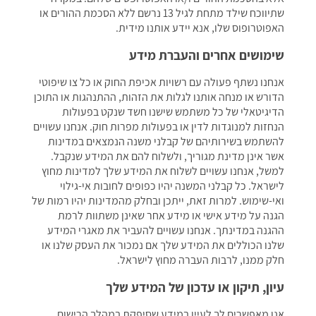
שתיווכח שילד מתחת לגיל 13 נרשם ללא הסכמת ההורים או
האפוטרופוס שלו, אנא יידע אותנו מידית.
שימושים אחרים והעברת מידע
אנחנו נשתף פעולה עם רשויות אכיפת החוק או כל צו שיפוטי
הדורש או מנחה אותנו לגלות את הזהות, ההתנהגות או התוכן
הדיגיטאלי של כל משתמש שישנו חשד שנקט בפעולות
הנחזות למנוגדות לדין או בפעולות מפרות חוק. אנחנו עשויים
להשתמש בשירותיהם של קבלני משנה הנמצאים במדינות
אשר אינן מדינת מגוריך, ולשלוח להם את המידע שנקבל.
למשל, אנחנו עשויים לשלוח את המידע שלך למדינות מחוץ
לישראל. כל קבלני המשנה יהיו כפופים לחובות אי-גילוי
ואי-שימוש. למרות זאת, ייתכן ובחלק מהמדינות יהיו רמות של
הגנה על מידע אישי או מידע אחר שאינן משתוות לרמת
ההגנה במדינתך. אנחנו עשויים להעביר את מאגרי המידע
שלנו הכוללים את המידע שלך אם נמכור את העסק שלנו או
חלק ממנו, לרבות העברה מחוץ לישראל.
עיון, תיקון או עדכון של המידע שלך
אנו מאפשרים לך לעיין במידע שסיפקת במהלך הרישום