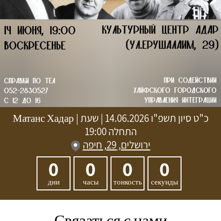
Матанс Хадар
|
14.06.2026 | שעת
כ"ט סיון תשפ"ו
התחלה 19:00
ירושלים, 29, חיפה
0
0
0
0
дни
часы
тонкость
секунды
Связаться с нами