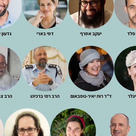
 פלד
יעקב אסרף
דסי בארי
גדעון 
יגלר
ד"ר רות יאיר-נוסבאום
הרב רמי ברכיהו
הרב צח