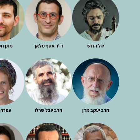
יגל הרוש
ד"ר אסף מלאך
מתן חס
הרב יעקב מדן
הרב יובל שרלו
עפרה 