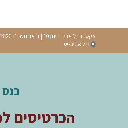
אקספו תל אביב ביתן 10
|
ז' אב תשפ"ו
21.07.2026 | פתיחת שער
תל אביב-יפו
כנס 
כרטיסים לכ
ה