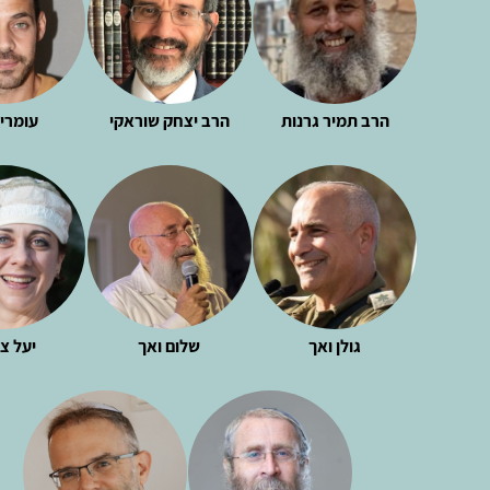
הרב תמיר גרנות
הרב יצחק שוראקי
עומרי
גולן ואך
שלום ואך
יעל צ