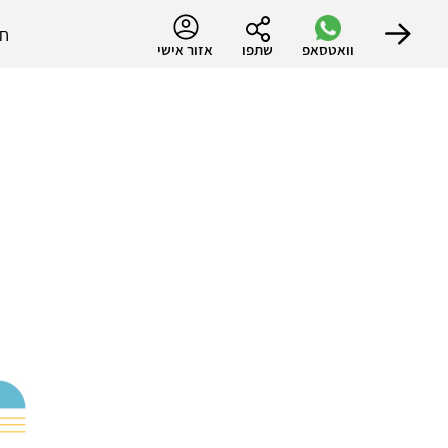
חל
וואטסאפ
שתפו
אזור אישי