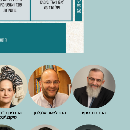
הרב דוד סתיו
הרב ליאור אנגלמן
הרבנית ד"ר 
טיקוצ'ינס