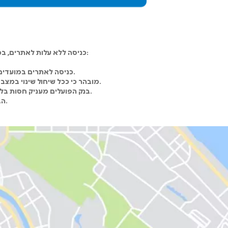
כניסה ללא עלות לאתרים, בכפוף להרשמה מראש, תתאפשר במועדים המפורטים להלן, בהתאם לשעות הפעילות הנהוגות בכל אתר:
כניסה לאתרים במועדים אחרים מאלו המפורטים לעיל תהיה כרוכה בתשלום, בהתאם לתנאים ולהסדרים הנהוגים בכל אתר.
מובהר כי ככל שיחול שינוי במצב הביטחוני, מועדי הכניסה האמורים עשויים להשתנות או להתבטל. במקרה כאמור, עדכון יפורסם באתר הבנק.
בנק הפועלים מעניק חסות בלבד ואינו אחראי לפעילות באתרים, פארקים, מוזיאונים, אתרי מורשת וכיו"ב ו/או לשירותים המוצעים בהם.
הבנק לא יהיה אחראי לכל נזק, הפסד, הוצאה וכיו"ב שייגרמו למבקרים באתרים.